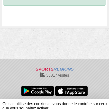
SPORTS
REGIONS
33817
visites
Charte cookies
Gestion des cookies
Ce site utilise des cookies et vous donne le contrôle sur ceux
Informations légales
Signaler un contenu inapproprié
que vous souhaitez activer