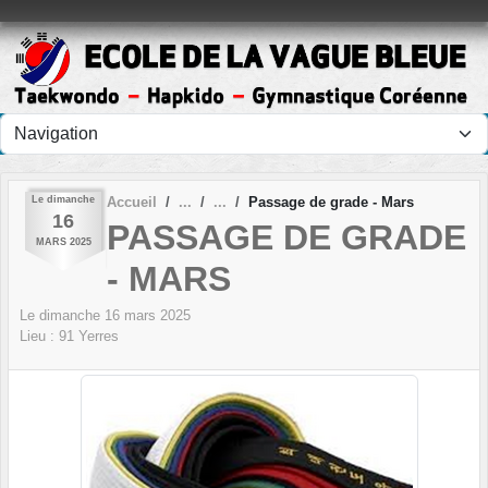
Panneau de gestion des cookies
Le
dimanche
Accueil
Passage de grade - Mars
16
PASSAGE DE GRADE
MARS
2025
- MARS
Le
dimanche
16
mars
2025
Lieu :
91
Yerres