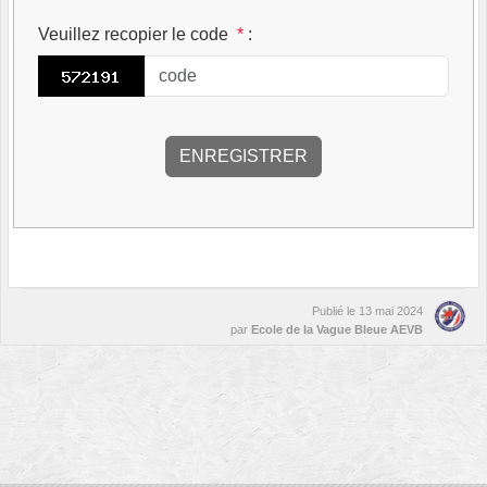
Veuillez recopier le code
*
:
Publié le
13 mai 2024
par
Ecole de la Vague Bleue AEVB