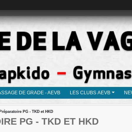
ASSAGE DE GRADE - AEVB
LES CLUBS AEVB
NE
Préparatoire PG - TKD et HKD
RE PG - TKD ET HKD