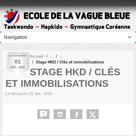
Panneau de gestion des cookies
Le
dimanche
Accueil
01
Stage HKD / Clés et immobilisations
DÉC.
2019
STAGE HKD / CLÉS
ET IMMOBILISATIONS
Le
dimanche
01
déc.
2019