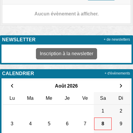
Aucun évènement à afficher.
NEWSLETTER
+ de newsletters
Inscription à la newsletter
CALENDRIER
+ d'évènements
Août 2026
Lu
Ma
Me
Je
Ve
Sa
Di
1
2
3
4
5
6
7
8
9