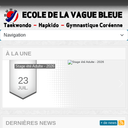
Panneau de gestion des cookies
À LA UNE
Stage été Adulte - 2026
23
Previous
Next
JUIL.
DERNIÈRES NEWS
+ de news